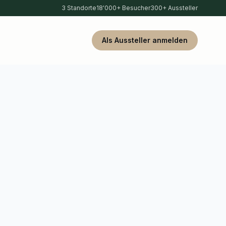
3 Standorte
18'000+ Besucher
300+ Aussteller
Als Aussteller anmelden